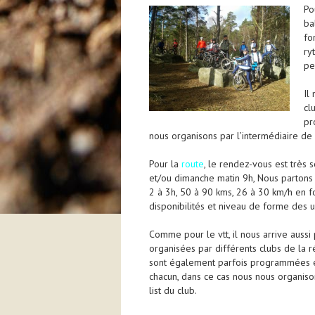
Po
ba
fo
ry
pe
Il
cl
pr
nous organisons par l’intermédiaire de l
Pour la
route
, le rendez-vous est très
et/ou dimanche matin 9h, Nous partons
2 à 3h, 50 à 90 kms, 26 à 30 km/h en 
disponibilités et niveau de forme des u
Comme pour le vtt, il nous arrive aussi
organisées par différents clubs de la 
sont également parfois programmées e
chacun, dans ce cas nous nous organison
list du club.