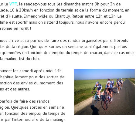
ur le
VTT
, le rendez-vous tous les dimanche matins 9h pour 3h de
lade, 10 à 20km/h en fonction du terrain et de la forme du moment, en
rêt d’Halatte, Ermenonville ou Chantilly. Retour entre 12h et 13h. Le
thme est sportif mais on s’attend toujours, nous n’avons encore perdu
rsonne en forêt !
 nous arrive aussi parfois de faire des randos organisées par différents
ubs de la région. Quelques sorties en semaine sont également parfois
ogrammées en fonction des emploi du temps de chacun, dans ce cas nous
a mailing-list du club.
 souvent les samedi après-midi 14h
 habituellement pour des sorties de
fonction des envies du moment, des
ns et des autres.
 parfois de faire des randos
région. Quelques sorties en semaine
n fonction des emploi du temps de
s par l’intermédiaire de la mailing-