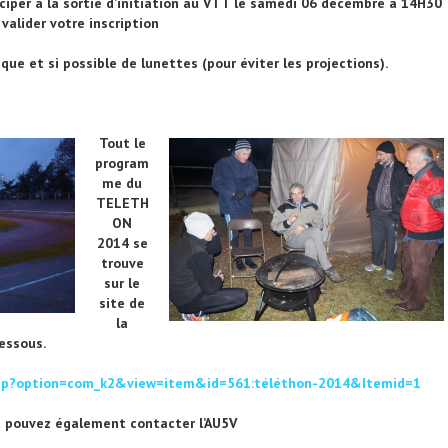
ciper à la sortie d’initiation au VTT le samedi 06 décembre à 14H30
valider votre inscription
que et si possible de lunettes (pour éviter les projections).
Tout le
program
me du
TELETH
ON
2014 se
trouve
sur le
site de
la
dessous.
ex.php?option=com_k2&view=item&id=561:téléthon-2014&Itemid=1
 pouvez également contacter l’AU5V