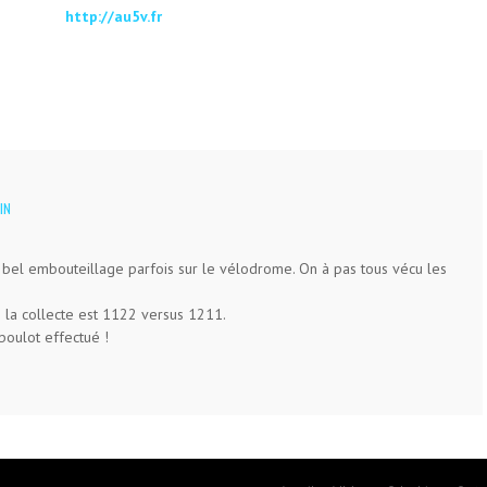
http://au5v.fr
IN
, bel embouteillage parfois sur le vélodrome. On à pas tous vécu les
 la collecte est 1122 versus 1211.
 boulot effectué !